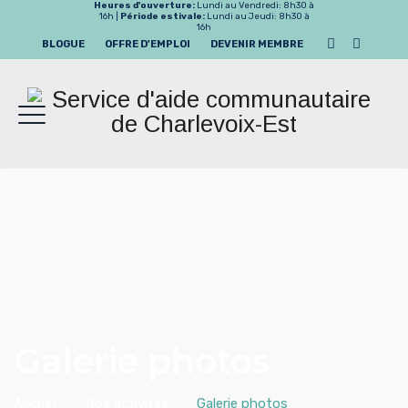
Heures d'ouverture:
Lundi au Vendredi: 8h30 à
16h |
Période estivale:
Lundi au Jeudi: 8h30 à
16h
BLOGUE
OFFRE D'EMPLOI
DEVENIR MEMBRE
Galerie photos
Accueil
→
Nos activités
→
Galerie photos