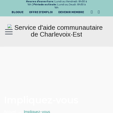
Heures d'ouverture:
Lundi au Vendredi: 8h30 à
16h |
Période estivale:
Lundi au Jeudi: 8h30 à
16h
BLOGUE
OFFRE D'EMPLOI
DEVENIR MEMBRE
Impliquez-vous
Accueil
→
Impliquez-vous