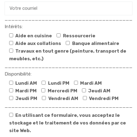
______________________________________
Intérêts:
Aide en cuisine
Ressourcerie
Aide aux collations
Banque alimentaire
Travaux en tout genre (peinture, transport de
meubles, etc.)
______________________________________
Disponibilité:
Lundi AM
Lundi PM
Mardi AM
Mardi PM
Mercredi PM
Jeudi AM
Jeudi PM
Vendredi AM
Vendredi PM
______________________________________
En utilisant ce formulaire, vous acceptez le
stockage et le traitement de vos données par ce
site Web.