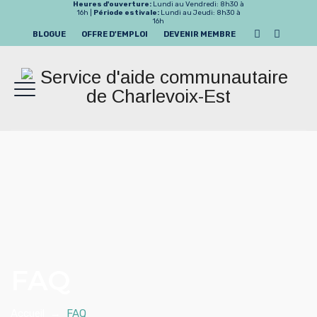
Heures d'ouverture:
Lundi au Vendredi: 8h30 à
16h |
Période estivale:
Lundi au Jeudi: 8h30 à
16h
BLOGUE
OFFRE D'EMPLOI
DEVENIR MEMBRE
FAQ
Accueil
→
FAQ