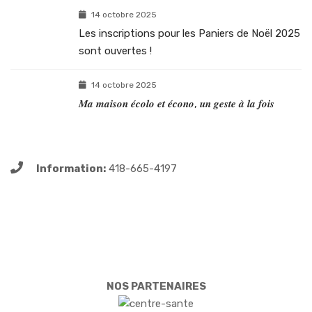
14 octobre 2025
Les inscriptions pour les Paniers de Noël 2025
sont ouvertes !
14 octobre 2025
𝑴𝒂 𝒎𝒂𝒊𝒔𝒐𝒏 𝒆́𝒄𝒐𝒍𝒐 𝒆𝒕 𝒆́𝒄𝒐𝒏𝒐, 𝒖𝒏 𝒈𝒆𝒔𝒕𝒆 𝒂̀ 𝒍𝒂 𝒇𝒐𝒊𝒔
Information:
418-665-4197
NOS PARTENAIRES