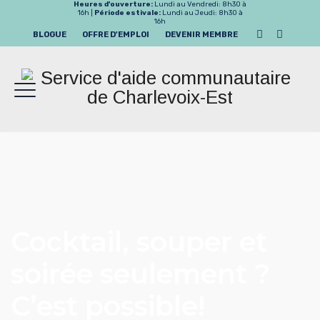
Heures d'ouverture:
Lundi au Vendredi: 8h30 à
16h |
Période estivale:
Lundi au Jeudi: 8h30 à
16h
BLOGUE
OFFRE D'EMPLOI
DEVENIR MEMBRE
Cocktail, souper et
soirée seulement ?
C’est possible!